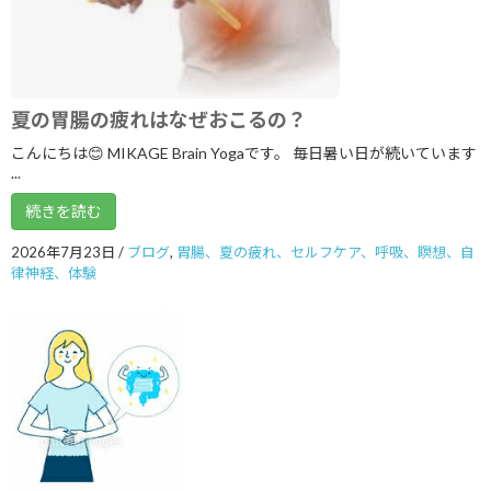
2024年9月
2024年8月
2024年7月
夏の胃腸の疲れはなぜおこるの？
2024年6月
こんにちは😊 MIKAGE Brain Yogaです。 毎日暑い日が続いています
...
2024年5月
続きを読む
2024年2月
2026年7月23日
/
ブログ
,
胃腸、夏の疲れ、セルフケア、呼吸、瞑想、自
2023年11月
律神経、体験
2023年8月
2023年7月
2023年6月
2023年5月
2023年4月