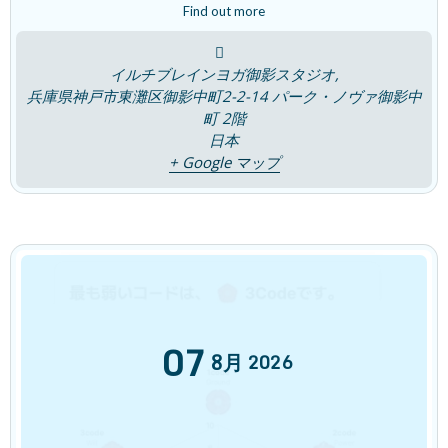
Find out more
2026年5月7日
次の記事
イルチブレインヨガ御影スタジオ,
兵庫県神戸市東灘区御影中町2-2-14 パーク・ノヴァ御影中
町 2階
日本
+ Google マップ
湿気で体が重い... そんな時におすすめの体操は？
2026年5月21日
最近の投稿
07
「痛み」をただ眺める
新着!!
ブログ
8月
2026
2026年8月6日