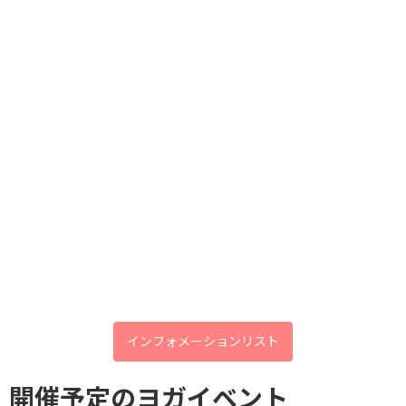
「なんとなく続く不調」を手放して、
今年の春は体の内側からリセットしてみませんか？
スタジオで、お会いできるのを楽しみにお待ちしています🌿
🌿【体験会のご案内】
あなたの健康を守る 夏バテ度
80分トレーニング＆自律神経バランスチェック
Check
体験価格：1,000円
★要予約
火〜金 10:00/14:00/19:00
土・日 10:00/14:00
はじめての方も大歓迎です。
春の不調をリセットする、はじめの一歩をぜひお試しください。
お申し込み・お問い合わせはお気軽にどうぞ！
7月限定！OpenClass：体験無料！
📞 078-842-7571
LINE https://lin.ee/YZbpZ86
インフォメーションリスト
#春の不調 #自律神経 #チャクラ#ヨガ御影
開催予定のヨガイベント