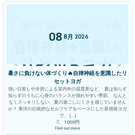
「瞑想は脳のゼロ点調整」
ブログ
2026年7月4日
08
8月
2026
「観察者の意識」の時代
ブログ
2026年6月25日
暑さに負けない体づくり🔥自律神経を意識したリ
セットヨガ
強い日差しや冷房による室内外の温度差など、 夏は知らず
翌朝が爽快！夜のリセット時間で朝が変
ブログ
知らずのうちに心身のバランスが崩れやすい季節。 なんと
わる！
なくスッキリしない、夏の過ごしにくさを感じていません
2026年6月19日
か？ 東洋の伝統的なセルフケアをベースにした新感覚ヨガ
で、 […]
1000円
積み重ねた先に この変化！
Find out more
ブログ
2026年6月18日