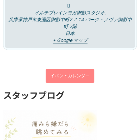
イルチブレインヨガ御影スタジオ,
兵庫県神戸市東灘区御影中町2-2-14 パーク・ノヴァ御影中
町 2階
心と頭がざわざわ。。。。すっきりしな
ブログ
日本
い
+ Google マップ
2026年6月11日
カテゴリー
イベントカレンダー
チャレンジ
スタッフブログ
ブログ
キャンペーン
体験談
口コミ
評判