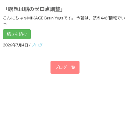
2020年3月
「瞑想は脳のゼロ点調整」
2020年2月
こんにちは☺MIKAGE Brain Yogaです。 今朝は、頭の中が情報でい
っ ...
2020年1月
続きを読む
2019年12月
2019年11月
2026年7月4日
/
ブログ
2019年9月
2019年8月
ブログ一覧
2019年7月
2019年2月
2019年1月
2018年12月
2018年11月
2018年7月