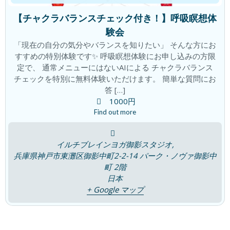
睡眠は脳のリセットタイム！
ブログ
【チャクラバランスチェック付き！】呼吸瞑想体
2026年7月30日
験会
「現在の自分の気分やバランスを知りたい」 そんな方にお
すすめの特別体験です✨ 呼吸瞑想体験にお申し込みの方限
定で、 通常メニューにはないAIによる チャクラバランス
夏の胃腸の疲れはなぜおこるの？
ブログ
チェックを特別に無料体験いただけます。 簡単な質問にお
2026年7月23日
答 […]
1000円
Find out more
「腸は第二の脳」~ 感覚を取り戻す~
ブログ
イルチブレインヨガ御影スタジオ,
2026年7月16日
兵庫県神戸市東灘区御影中町2-2-14 パーク・ノヴァ御影中
町 2階
日本
+ Google マップ
7つの宝石チャクラは輝いていますか？
ブログ
2026年7月9日