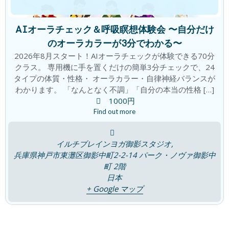
夏の胃腸の疲れはなぜおこるの？
ブログ
2026年7月23日
AIオーラチェック＆呼吸瞑想体験会 〜自分だけ
のオーラカラーが3分でわかる〜
2026年8月スタート！AIオーラチェックが体験できる70分
「腸は第二の脳」~ 感覚を取り戻す~
クラス。 専用機に手を置くだけの簡単3分チェックで、24
ブログ
タイプの体質・性格・ オーラカラー・自律神経バランスが
2026年7月16日
わかります。 「なんとなく不調」「自分の本当の性格 […]
1000円
Find out more
7つの宝石チャクラは輝いていますか？
ブログ
2026年7月9日
イルチブレインヨガ御影スタジオ,
兵庫県神戸市東灘区御影中町2-2-14 パーク・ノヴァ御影中
町 2階
日本
+ Google マップ
「瞑想は脳のゼロ点調整」
ブログ
2026年7月4日