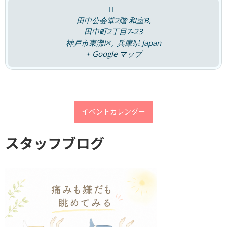
2026年6月11日
田中公会堂2階 和室B,
田中町2丁目7‐23
神戸市東灘区
,
兵庫県
Japan
カテゴリー
+ Google マップ
チャレンジ
ブログ
キャンペーン
イベントカレンダー
体験談
口コミ
スタッフブログ
評判
アーカイブ
2026年8月
2026年7月