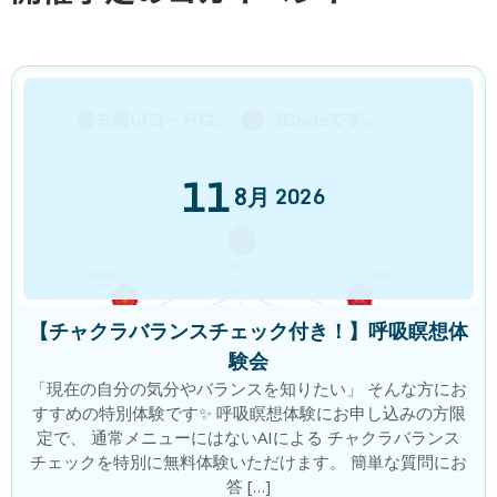
●LINEお友だち
https://lin.ee/YZbpZ86
チャレンジ
、
ブログ
、
体験談
カテゴリー
前の記事
11
8月
2026
【チャクラバランスチェック付き！】呼吸瞑想体
会員さんの変化 80代 Good News
験会
2023年11月9日
「現在の自分の気分やバランスを知りたい」 そんな方にお
次の記事
すすめの特別体験です✨ 呼吸瞑想体験にお申し込みの方限
定で、 通常メニューにはないAIによる チャクラバランス
チェックを特別に無料体験いただけます。 簡単な質問にお
答 […]