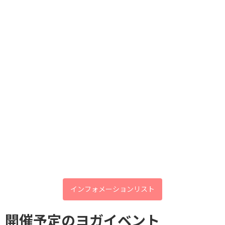
🌞キャンペーン：～2023年11月30日（木）まで
会場名：イルチブレインヨガ御影スタジオ
あなたの健康を守る 夏バテ度
会場住所：神戸市東灘区御影中町2-2-14-2階
Check
参加費：1000円
問合せ電話：078-842-7571
定員：2名
持ち物：飲み物、タオル、動きやすい服装
トレーナー：パク、福山
🎁体験プレゼント：お腹ヒーリング10分無料
(効果：お腹が解れて温かくなる、循環が良くなる、呼吸が深ま
る）
7月限定！OpenClass：体験無料！
お問い合わせ・ご予約
インフォメーションリスト
イルチブレインヨガ御影スタジオ
神戸市東灘区御影中町2-2-14-2階
開催予定のヨガイベント
●電話０７８－８４２－７５７1