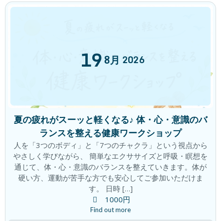
「観察者の意識」の時代
ブログ
2026年6月25日
19
8月
2026
翌朝が爽快！夜のリセット時間で朝が変
ブログ
わる！
2026年6月19日
夏の疲れがスーッと軽くなる♪ 体・心・意識のバ
ランスを整える健康ワークショップ
積み重ねた先に この変化！
人を「3つのボディ」と「7つのチャクラ」という視点から
ブログ
2026年6月18日
やさしく学びながら、 簡単なエクササイズと呼吸・瞑想を
通じて、体・心・意識のバランスを整えていきます。体が
硬い方、運動が苦手な方でも安心してご参加いただけま
す。 日時 […]
1000円
心と頭がざわざわ。。。。すっきりしな
ブログ
い
Find out more