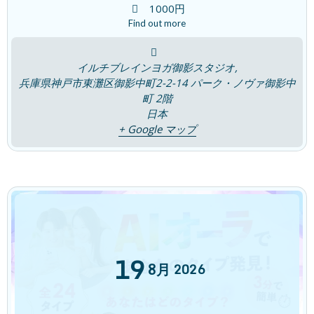
1000円
Find out more
💛会員さん変化 姿勢
イルチブレインヨガ御影スタジオ,
兵庫県神戸市東灘区御影中町2-2-14 パーク・ノヴァ御影中
2023年11月22日
町 2階
最近の投稿
日本
+ Google マップ
「痛み」をただ眺める
新着!!
ブログ
2026年8月6日
睡眠は脳のリセットタイム！
ブログ
2026年7月30日
19
8月
2026