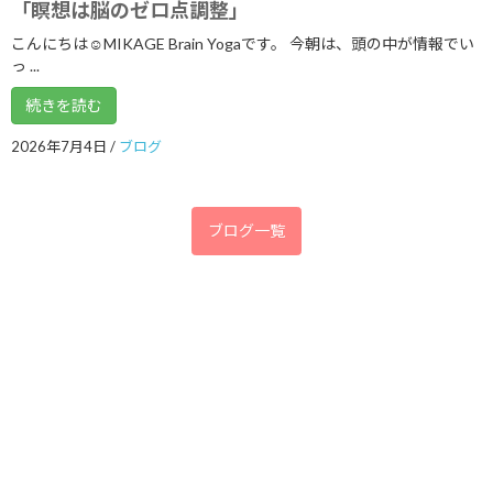
「瞑想は脳のゼロ点調整」
2019年11月
こんにちは☺MIKAGE Brain Yogaです。 今朝は、頭の中が情報でい
2019年9月
っ ...
2019年8月
続きを読む
2019年7月
2026年7月4日
/
ブログ
2019年2月
2019年1月
ブログ一覧
2018年12月
2018年11月
2018年7月
2018年6月
2018年5月
2018年4月