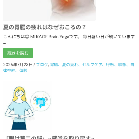
2024年5月
2024年2月
夏の胃腸の疲れはなぜおこるの？
2023年11月
こんにちは😊 MIKAGE Brain Yogaです。 毎日暑い日が続いています
...
2023年8月
続きを読む
2023年7月
2026年7月23日
/
ブログ
,
胃腸、夏の疲れ、セルフケア、呼吸、瞑想、自
2023年6月
律神経、体験
2023年5月
2023年4月
2023年3月
2023年1月
2022年10月
2022年9月
「腸は第二の脳」~ 感覚を取り戻す~