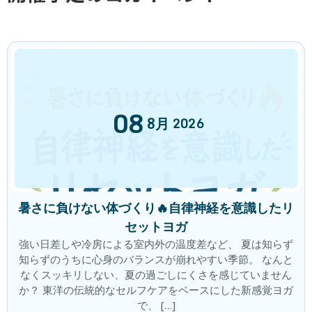
◎住所 兵庫県神戸市東灘区御影中町2-2-14、２階
チャレンジ
、
ブログ
、
体験談
カテゴリー
前の記事
08
8月
2026
暑さに負けない体づくり🔥自律神経を意識したリ
🌺会員さん変化 約20KGダイエット出来ました！
セットヨガ
2023年8月31日
強い日差しや冷房による室内外の温度差など、 夏は知らず
次の記事
知らずのうちに心身のバランスが崩れやすい季節。 なんと
なくスッキリしない、夏の過ごしにくさを感じていません
か？ 東洋の伝統的なセルフケアをベースにした新感覚ヨガ
で、 […]