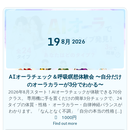
「観察者の意識」の時代
ブログ
2026年6月25日
19
8月
2026
翌朝が爽快！夜のリセット時間で朝が変
ブログ
わる！
2026年6月19日
AIオーラチェック＆呼吸瞑想体験会 〜自分だけ
のオーラカラーが3分でわかる〜
積み重ねた先に この変化！
ブログ
2026年8月スタート！AIオーラチェックが体験できる70分
2026年6月18日
クラス。 専用機に手を置くだけの簡単3分チェックで、24
タイプの体質・性格・ オーラカラー・自律神経バランスが
わかります。 「なんとなく不調」「自分の本当の性格 […]
1000円
心と頭がざわざわ。。。。すっきりしな
ブログ
Find out more
い