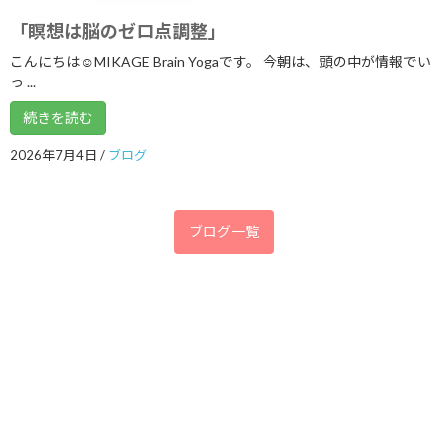
「瞑想は脳のゼロ点調整」
2019年11月
こんにちは☺MIKAGE Brain Yogaです。 今朝は、頭の中が情報でい
2019年9月
っ ...
2019年8月
続きを読む
2019年7月
2026年7月4日
/
ブログ
2019年2月
2019年1月
ブログ一覧
2018年12月
2018年11月
2018年7月
2018年6月
2018年5月
2018年4月