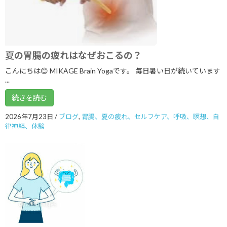
2024年5月
2024年2月
夏の胃腸の疲れはなぜおこるの？
2023年11月
こんにちは😊 MIKAGE Brain Yogaです。 毎日暑い日が続いています
2023年8月
...
2023年7月
続きを読む
2023年6月
2026年7月23日
/
ブログ
,
胃腸、夏の疲れ、セルフケア、呼吸、瞑想、自
律神経、体験
2023年5月
2023年4月
2023年3月
2023年1月
2022年10月
2022年9月