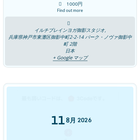
1000円
Find out more
会員さんの変化 80代 Good News
イルチブレインヨガ御影スタジオ,
兵庫県神戸市東灘区御影中町2-2-14 パーク・ノヴァ御影中
2023年11月9日
町 2階
日本
最近の投稿
+ Google マップ
「痛み」をただ眺める
新着!!
ブログ
2026年8月6日
睡眠は脳のリセットタイム！
ブログ
11
2026年7月30日
8月
2026