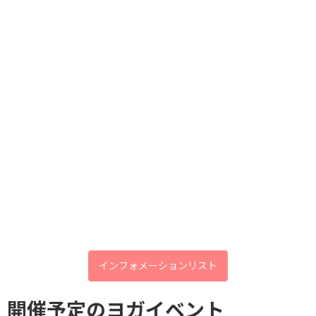
【体験受付中】
💗体験日程 : 11月末まで ㈪定休日
💗時間 : 10時～、14時～、19時～（約90分）
あなたの健康を守る 夏バテ度
💗内容 : 腸脳活性化トレーニング、瞑想、呼吸
Check
💗定員 : 各回 2名
💗参加費 : 1,000円(税込)
💗場所 : イルチブレインヨガ御影スタジオ
💗トレーナー : パクソヒ、福山
体験
プレゼント：腸ほぐし10分
🎁
（硬いところがほぐされ、デトックスが進み、腸が活性
化、凹んできます！）
7月限定！OpenClass：体験無料！
【お問い合わせ・ご予約】
◎ホームページから
インフォメーションリスト
◎電話 ０７８-８４２-７５７1
◎LINEお友だち
https://lin.ee/YZbpZ86
開催予定のヨガイベント
◎メール
mikage7571@gmail.com