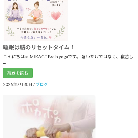
2025年6月
2025年5月
2025年4月
2025年3月
睡眠は脳のリセットタイム！
2025年2月
こんにちは☺ MIKAGE Brain yogaです。 暑いだけではなく、寝苦し
2025年1月
...
2024年12月
続きを読む
2024年11月
2026年7月30日
/
ブログ
2024年10月
2024年9月
2024年8月
2024年7月
2024年6月