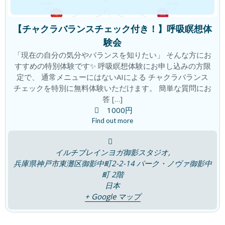
夏の胃腸の疲れはなぜおこるの？
ブログ
2026年7月23日
【チャクラバランスチェック付き！】呼吸瞑想体
験会
「現在の自分の気分やバランスを知りたい」 そんな方にお
すすめの特別体験です✨ 呼吸瞑想体験にお申し込みの方限
「腸は第二の脳」~ 感覚を取り戻す~
ブログ
定で、 通常メニューにはないAIによる チャクラバランス
2026年7月16日
チェックを特別に無料体験いただけます。 簡単な質問にお
答 […]
1000円
Find out more
7つの宝石チャクラは輝いていますか？
ブログ
2026年7月9日
イルチブレインヨガ御影スタジオ,
兵庫県神戸市東灘区御影中町2-2-14 パーク・ノヴァ御影中
町 2階
日本
「瞑想は脳のゼロ点調整」
ブログ
+ Google マップ
2026年7月4日