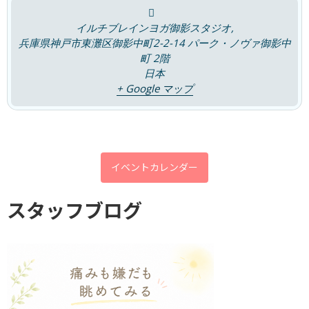
2026年6月11日
イルチブレインヨガ御影スタジオ,
兵庫県神戸市東灘区御影中町2-2-14 パーク・ノヴァ御影中
町 2階
カテゴリー
日本
+ Google マップ
チャレンジ
ブログ
キャンペーン
イベントカレンダー
体験談
口コミ
スタッフブログ
評判
アーカイブ
2026年8月
2026年7月