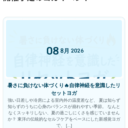
2018年12月9日
次の記事
08
8月
2026
ストレスを上手にかわしてポジティブ体質になるには？イルチブレインヨガで体からアプロｰﾁ
2018年12月15日
最近の投稿
暑さに負けない体づくり🔥自律神経を意識したリ
セットヨガ
「痛み」をただ眺める
新着!!
ブログ
強い日差しや冷房による室内外の温度差など、 夏は知らず
2026年8月6日
知らずのうちに心身のバランスが崩れやすい季節。 なんと
なくスッキリしない、夏の過ごしにくさを感じていません
か？ 東洋の伝統的なセルフケアをベースにした新感覚ヨガ
で、 […]