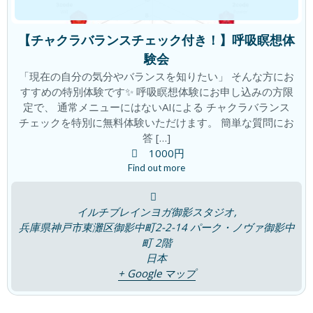
「瞑想は脳のゼロ点調整」
ブログ
【チャクラバランスチェック付き！】呼吸瞑想体
2026年7月4日
験会
「現在の自分の気分やバランスを知りたい」 そんな方にお
すすめの特別体験です✨ 呼吸瞑想体験にお申し込みの方限
定で、 通常メニューにはないAIによる チャクラバランス
「観察者の意識」の時代
ブログ
チェックを特別に無料体験いただけます。 簡単な質問にお
2026年6月25日
答 […]
1000円
Find out more
翌朝が爽快！夜のリセット時間で朝が変
ブログ
イルチブレインヨガ御影スタジオ,
わる！
兵庫県神戸市東灘区御影中町2-2-14 パーク・ノヴァ御影中
2026年6月19日
町 2階
日本
+ Google マップ
積み重ねた先に この変化！
ブログ
2026年6月18日