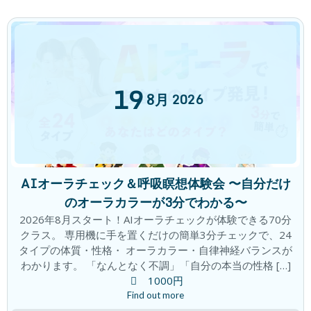
心と頭がざわざわ。。。。すっきりしな
ブログ
い
2026年6月11日
19
8月
2026
カテゴリー
チャレンジ
AIオーラチェック＆呼吸瞑想体験会 〜自分だけ
ブログ
のオーラカラーが3分でわかる〜
2026年8月スタート！AIオーラチェックが体験できる70分
キャンペーン
クラス。 専用機に手を置くだけの簡単3分チェックで、24
体験談
タイプの体質・性格・ オーラカラー・自律神経バランスが
わかります。 「なんとなく不調」「自分の本当の性格 […]
口コミ
1000円
Find out more
評判