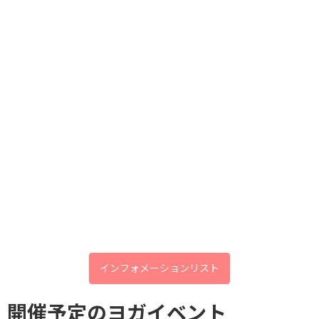
イルチブレインヨガでは、この他にもセルフヒーリングので
きるヒーリングポイントをお教えしています。お一人おひと
り個別にヒーリングポイントを探しますので、体験レッスン
はお時間に余裕をもってお越しください。ご予約・お問い合
わせはこちら→イルチブレインヨガ御影スタジオ ０７８－
あなたの健康を守る 夏バテ度
８４２－７５７１
Check
ブログ
カテゴリー
前の記事
7月限定！OpenClass：体験無料！
インフォメーションリスト
お伊勢さん
開催予定のヨガイベント