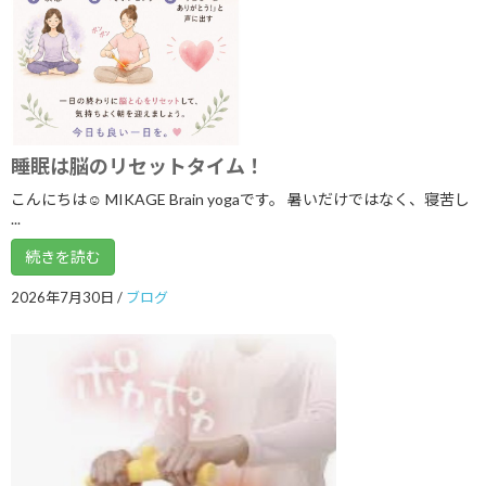
2024年9月
2024年8月
2024年7月
2024年6月
2024年5月
睡眠は脳のリセットタイム！
こんにちは☺ MIKAGE Brain yogaです。 暑いだけではなく、寝苦し
2024年2月
...
2023年11月
続きを読む
2023年8月
2026年7月30日
/
ブログ
2023年7月
2023年6月
2023年5月
2023年4月
2023年3月