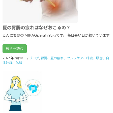
2023年1月
2022年10月
2022年9月
夏の胃腸の疲れはなぜおこるの？
2022年8月
こんにちは😊 MIKAGE Brain Yogaです。 毎日暑い日が続いています
...
2022年7月
続きを読む
2022年6月
2026年7月23日
/
ブログ
,
胃腸、夏の疲れ、セルフケア、呼吸、瞑想、自
2022年5月
律神経、体験
2022年4月
2022年2月
2022年1月
2021年12月
2021年9月