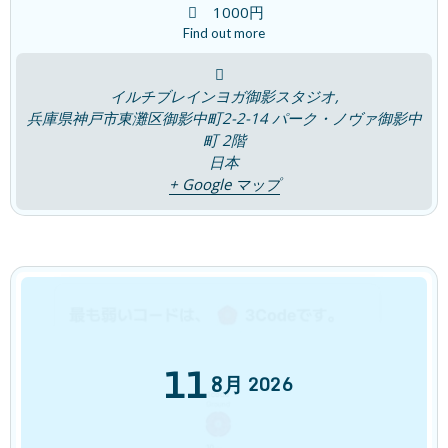
睡眠は脳のリセットタイム！
1000円
ブログ
2026年7月30日
Find out more
イルチブレインヨガ御影スタジオ,
兵庫県神戸市東灘区御影中町2-2-14 パーク・ノヴァ御影中
夏の胃腸の疲れはなぜおこるの？
ブログ
町 2階
2026年7月23日
日本
+ Google マップ
「腸は第二の脳」~ 感覚を取り戻す~
ブログ
2026年7月16日
11
7つの宝石チャクラは輝いていますか？
8月
ブログ
2026
2026年7月9日