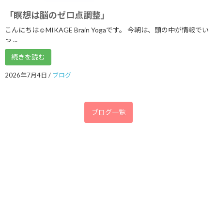
「瞑想は脳のゼロ点調整」
2017年12月
こんにちは☺MIKAGE Brain Yogaです。 今朝は、頭の中が情報でい
2017年11月
っ ...
2017年10月
続きを読む
2017年9月
2026年7月4日
/
ブログ
2017年8月
2017年7月
ブログ一覧
2017年6月
2017年5月
2017年4月
2017年3月
2017年2月
2017年1月