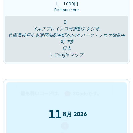
1000円
Find out more
「腸は第二の脳」~ 感覚を取り戻す~
ブログ
2026年7月16日
イルチブレインヨガ御影スタジオ,
兵庫県神戸市東灘区御影中町2-2-14 パーク・ノヴァ御影中
町 2階
日本
7つの宝石チャクラは輝いていますか？
ブログ
+ Google マップ
2026年7月9日
「瞑想は脳のゼロ点調整」
ブログ
2026年7月4日
11
8月
2026
「観察者の意識」の時代
ブログ
2026年6月25日