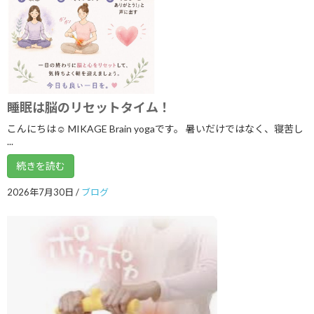
2023年11月
2023年8月
2023年7月
2023年6月
睡眠は脳のリセットタイム！
2023年5月
こんにちは☺ MIKAGE Brain yogaです。 暑いだけではなく、寝苦し
2023年4月
...
2023年3月
続きを読む
2023年1月
2026年7月30日
/
ブログ
2022年10月
2022年9月
2022年8月
2022年7月