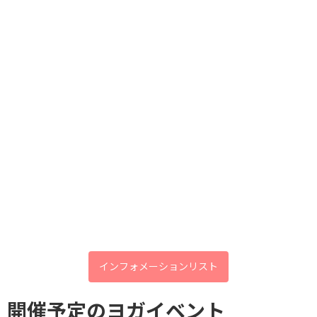
前の記事
あなたの健康を守る 夏バテ度
Check
口コミいただきました😀
2024年9月19日
次の記事
7月限定！OpenClass：体験無料！
インフォメーションリスト
開催予定のヨガイベント
大好評につき第3回 心と体 癒しマルシェ 開催します🍃