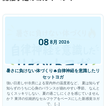
2024年9月24日
最近の投稿
「痛み」をただ眺める
新着!!
ブログ
2026年8月6日
08
8月
2026
睡眠は脳のリセットタイム！
ブログ
2026年7月30日
暑さに負けない体づくり🔥自律神経を意識したリ
セットヨガ
強い日差しや冷房による室内外の温度差など、 夏は知らず
夏の胃腸の疲れはなぜおこるの？
知らずのうちに心身のバランスが崩れやすい季節。 なんと
ブログ
なくスッキリしない、夏の過ごしにくさを感じていません
2026年7月23日
か？ 東洋の伝統的なセルフケアをベースにした新感覚ヨガ
で、 […]