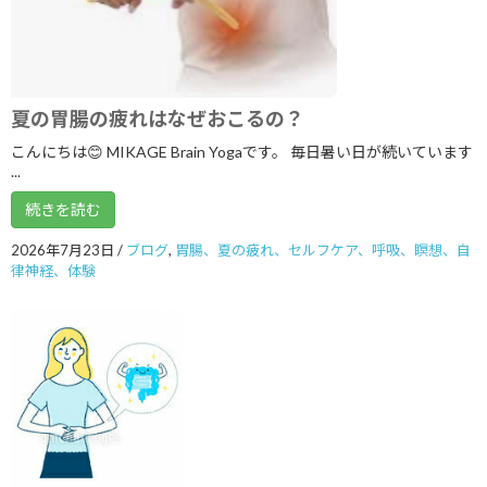
2022年6月
2022年5月
2022年4月
夏の胃腸の疲れはなぜおこるの？
2022年2月
こんにちは😊 MIKAGE Brain Yogaです。 毎日暑い日が続いています
2022年1月
...
2021年12月
続きを読む
2021年9月
2026年7月23日
/
ブログ
,
胃腸、夏の疲れ、セルフケア、呼吸、瞑想、自
律神経、体験
2021年8月
2021年7月
2021年6月
2021年5月
2021年3月
2021年2月