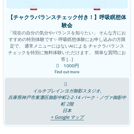
【チャクラバランスチェック付き！】呼吸瞑想体
験会
翌朝が爽快！夜のリセット時間で朝が変
ブログ
わる！
「現在の自分の気分やバランスを知りたい」 そんな方にお
2026年6月19日
すすめの特別体験です✨ 呼吸瞑想体験にお申し込みの方限
定で、 通常メニューにはないAIによる チャクラバランス
チェックを特別に無料体験いただけます。 簡単な質問にお
答 […]
積み重ねた先に この変化！
ブログ
1000円
2026年6月18日
Find out more
イルチブレインヨガ御影スタジオ,
心と頭がざわざわ。。。。すっきりしな
兵庫県神戸市東灘区御影中町2-2-14 パーク・ノヴァ御影中
ブログ
い
町 2階
2026年6月11日
日本
+ Google マップ