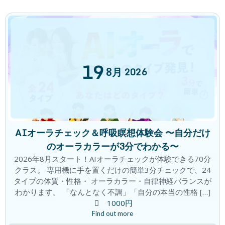
カテゴリー
チャレンジ
ブログ
キャンペーン
19
8月
2026
体験談
口コミ
評判
AIオーラチェック＆呼吸瞑想体験会 〜自分だけ
アーカイブ
のオーラカラーが3分でわかる〜
2026年8月
2026年8月スタート！AIオーラチェックが体験できる70分
クラス。 専用機に手を置くだけの簡単3分チェックで、24
2026年7月
タイプの体質・性格・ オーラカラー・自律神経バランスが
わかります。 「なんとなく不調」「自分の本当の性格 […]
2026年6月
1000円
2026年5月
Find out more