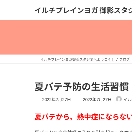
コ
ナ
イルチブレインヨガ 御影スタ
ン
ビ
テ
ゲ
ン
ー
ツ
シ
へ
ョ
ス
ン
キ
に
イルチブレインヨガ御影スタジオへようこそ！
ブログ
ッ
移
プ
動
夏バテ予防の生活習慣
最
2022年7月27日
2022年7月27日
イル
終
更
夏バテから、熱中症にならな
新
日
時