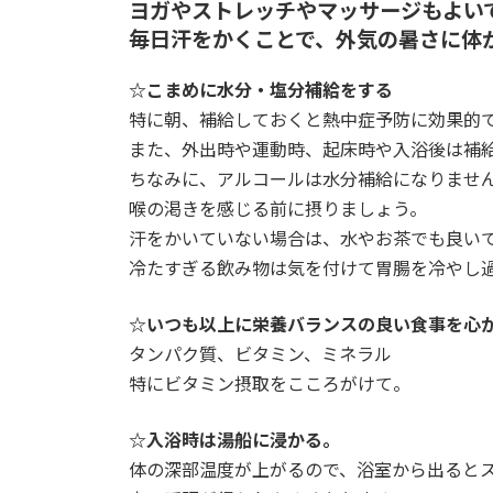
ヨガやストレッチやマッサージもよい
毎日汗をかくことで、外気の暑さに体
☆こまめに水分・塩分補給をする
特に朝、補給しておくと熱中症予防に効果的
また、外出時や運動時、起床時や入浴後は補
ちなみに、アルコールは水分補給になりませ
喉の渇きを感じる前に摂りましょう。
汗をかいていない場合は、水やお茶でも良い
冷たすぎる飲み物は気を付けて胃腸を冷やし
☆いつも以上に栄養バランスの良い食事を心
タンパク質、ビタミン、ミネラル
特にビタミン摂取をこころがけて。
☆入浴時は湯船に浸かる。
体の深部温度が上がるので、浴室から出ると