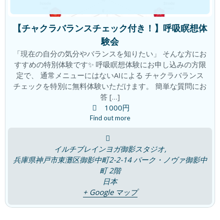
【チャクラバランスチェック付き！】呼吸瞑想体
「瞑想は脳のゼロ点調整」
ブログ
験会
2026年7月4日
「現在の自分の気分やバランスを知りたい」 そんな方にお
すすめの特別体験です✨ 呼吸瞑想体験にお申し込みの方限
定で、 通常メニューにはないAIによる チャクラバランス
チェックを特別に無料体験いただけます。 簡単な質問にお
「観察者の意識」の時代
ブログ
答 […]
2026年6月25日
1000円
Find out more
イルチブレインヨガ御影スタジオ,
翌朝が爽快！夜のリセット時間で朝が変
ブログ
兵庫県神戸市東灘区御影中町2-2-14 パーク・ノヴァ御影中
わる！
町 2階
2026年6月19日
日本
+ Google マップ
積み重ねた先に この変化！
ブログ