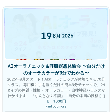
2026年6月18日
心と頭がざわざわ。。。。すっきりしな
ブログ
い
19
8月
2026
2026年6月11日
カテゴリー
AIオーラチェック＆呼吸瞑想体験会 〜自分だけ
チャレンジ
のオーラカラーが3分でわかる〜
ブログ
2026年8月スタート！AIオーラチェックが体験できる70分
クラス。 専用機に手を置くだけの簡単3分チェックで、24
キャンペーン
タイプの体質・性格・ オーラカラー・自律神経バランスが
体験談
わかります。 「なんとなく不調」「自分の本当の性格 […]
1000円
口コミ
Find out more