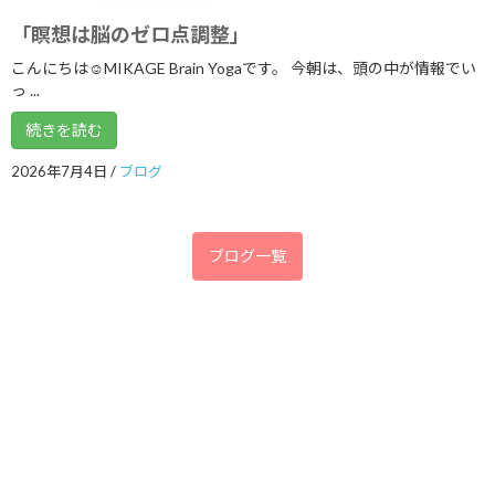
2018年7月
「瞑想は脳のゼロ点調整」
2018年6月
こんにちは☺MIKAGE Brain Yogaです。 今朝は、頭の中が情報でい
2018年5月
っ ...
2018年4月
続きを読む
2018年3月
2026年7月4日
/
ブログ
2018年2月
2018年1月
ブログ一覧
2017年12月
2017年11月
2017年10月
2017年9月
2017年8月
2017年7月