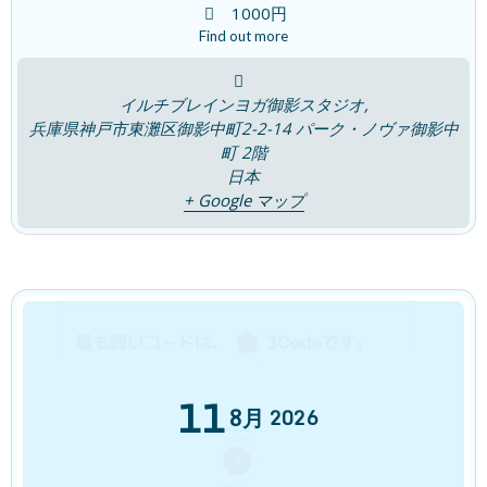
1000円
睡眠は脳のリセットタイム！
Find out more
ブログ
2026年7月30日
イルチブレインヨガ御影スタジオ,
兵庫県神戸市東灘区御影中町2-2-14 パーク・ノヴァ御影中
町 2階
夏の胃腸の疲れはなぜおこるの？
ブログ
日本
2026年7月23日
+ Google マップ
「腸は第二の脳」~ 感覚を取り戻す~
ブログ
2026年7月16日
11
8月
2026
7つの宝石チャクラは輝いていますか？
ブログ
2026年7月9日