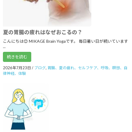
2023年3月
2023年1月
2022年10月
夏の胃腸の疲れはなぜおこるの？
2022年9月
こんにちは😊 MIKAGE Brain Yogaです。 毎日暑い日が続いています
...
2022年8月
続きを読む
2022年7月
2022年6月
2026年7月23日
/
ブログ
,
胃腸、夏の疲れ、セルフケア、呼吸、瞑想、自
律神経、体験
2022年5月
2022年4月
2022年2月
2022年1月
2021年12月
2021年9月