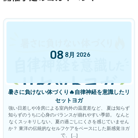
2024年9月4日
次の記事
08
8月
2026
会員様の喜びの声 😀
2024年9月11日
暑さに負けない体づくり🔥自律神経を意識したリ
最近の投稿
セットヨガ
強い日差しや冷房による室内外の温度差など、 夏は知らず
「痛み」をただ眺める
新着!!
ブログ
知らずのうちに心身のバランスが崩れやすい季節。 なんと
2026年8月6日
なくスッキリしない、夏の過ごしにくさを感じていません
か？ 東洋の伝統的なセルフケアをベースにした新感覚ヨガ
で、 […]