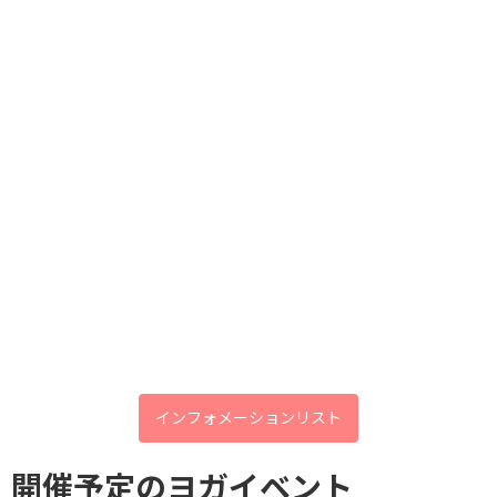
不十分です。
変化に最も重要なのは
毎日、自分自身を深く見つめ
あなたの健康を守る 夏バテ度
振り返る姿勢です。
Check
一指 李承憲(イ・スンホン)
ブログ
カテゴリー
前の記事
7月限定！OpenClass：体験無料！
インフォメーションリスト
開催予定のヨガイベント
口コミいただきました😀