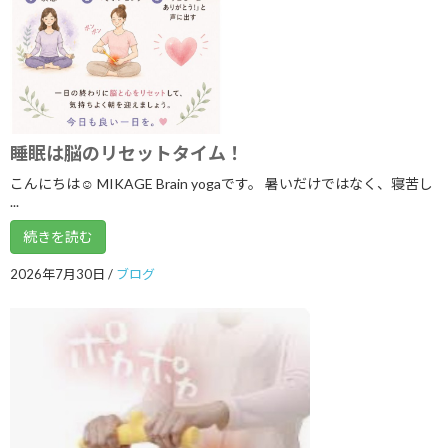
2024年9月
2024年8月
2024年7月
2024年6月
睡眠は脳のリセットタイム！
2024年5月
こんにちは☺ MIKAGE Brain yogaです。 暑いだけではなく、寝苦し
...
2024年2月
続きを読む
2023年11月
2026年7月30日
/
ブログ
2023年8月
2023年7月
2023年6月
2023年5月
2023年4月