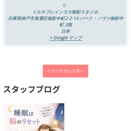
ブログ
イルチブレインヨガ御影スタジオ,
兵庫県神戸市東灘区御影中町2-2-14 パーク・ノヴァ御影中
キャンペーン
町 2階
体験談
日本
+ Google マップ
口コミ
評判
アーカイブ
イベントカレンダー
2026年7月
スタッフブログ
2026年6月
2026年5月
2026年4月
2026年3月
2026年2月