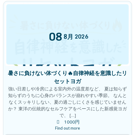
積み重ねた先に この変化！
ブログ
2026年6月18日
08
8月
2026
心と頭がざわざわ。。。。すっきりしな
ブログ
い
2026年6月11日
暑さに負けない体づくり🔥自律神経を意識したリ
セットヨガ
脳、疲れていませんか？
ブログ
強い日差しや冷房による室内外の温度差など、 夏は知らず
2026年6月4日
知らずのうちに心身のバランスが崩れやすい季節。 なんと
なくスッキリしない、夏の過ごしにくさを感じていません
か？ 東洋の伝統的なセルフケアをベースにした新感覚ヨガ
で、 […]
1000円
カテゴリー
Find out more
チャレンジ