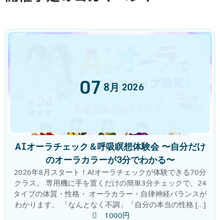
07
呼吸と瞑想で心と体をリセット！
8月
2026
2019年11月27日
次の記事
AIオーラチェック＆呼吸瞑想体験会 〜自分だけ
のオーラカラーが3分でわかる〜
2026年8月スタート！AIオーラチェックが体験できる70分
クラス。 専用機に手を置くだけの簡単3分チェックで、24
冷えやすい女性のために！イルチブレインヨガで体質改善＆リラックス
タイプの体質・性格・ オーラカラー・自律神経バランスが
わかります。 「なんとなく不調」「自分の本当の性格 […]
2019年12月5日
1000円