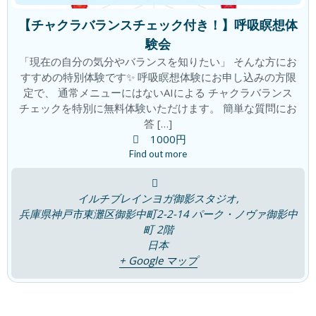
2026年7月9日
【チャクラバランスチェック付き！】呼吸瞑想体
験会
「現在の自分の気分やバランスを知りたい」 そんな方にお
すすめの特別体験です✨ 呼吸瞑想体験にお申し込みの方限
「瞑想は脳のゼロ点調整」
ブログ
定で、 通常メニューにはないAIによる チャクラバランス
2026年7月4日
チェックを特別に無料体験いただけます。 簡単な質問にお
答 […]
1000円
Find out more
「観察者の意識」の時代
ブログ
2026年6月25日
イルチブレインヨガ御影スタジオ,
兵庫県神戸市東灘区御影中町2-2-14 パーク・ノヴァ御影中
町 2階
日本
翌朝が爽快！夜のリセット時間で朝が変
ブログ
+ Google マップ
わる！
2026年6月19日