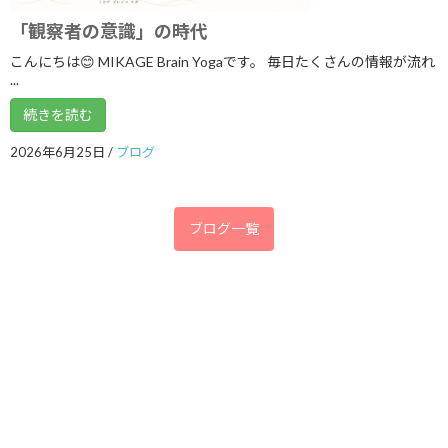
「観察者の意識」の時代
2019年1月
こんにちは😊 MIKAGE Brain Yogaです。 毎日たくさんの情報が流れ
2018年12月
...
2018年11月
続きを読む
2018年7月
2026年6月25日
/
ブログ
2018年6月
2018年5月
ブログ一覧
2018年4月
2018年3月
2018年2月
2018年1月
2017年12月
2017年11月