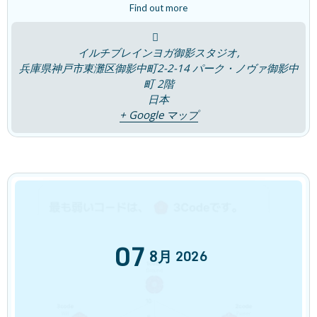
Find out more
最近の投稿
イルチブレインヨガ御影スタジオ,
睡眠は脳のリセットタイム！
新着!!
ブログ
兵庫県神戸市東灘区御影中町2-2-14 パーク・ノヴァ御影中
2026年7月30日
町 2階
日本
+ Google マップ
夏の胃腸の疲れはなぜおこるの？
ブログ
2026年7月23日
「腸は第二の脳」~ 感覚を取り戻す~
ブログ
07
2026年7月16日
8月
2026
7つの宝石チャクラは輝いていますか？
ブログ