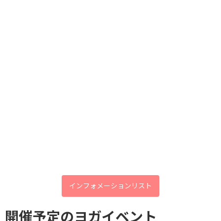
す
でもまずは、相
手を思いやる利他の心を持つことが、このストレス社会を生き抜
くポイントではないでしょうか必ずしも人と積極的に触れ合わず
健康投資U40応援割 でヨガをLet's
とも、感謝の気持ちや思いやりの気持ちは抱けますよね
start！
ストレスに打ち勝つためのホルモン『オキシトシン』最新の研究
では、その分泌が自閉症の治療につながる可能性も発表されてお
り、まだまだその実力は未知数のようですその可能性に期待して、
今日から積極的に、人に優しくしてみてはいかがでしょうか
イルチブレインヨガ御影スタジオで心も体もスッキリ「人に優し
く、地球に優しく」オキシトシンアップ
あなたの健康を守る 夏バテ度
Check
ブログ
カテゴリー
インフォメーションリスト
開催予定のヨガイベント
前の記事