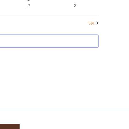
ト
イ
ト
イ
ン
0
ン
0
2
3
ナ
ベ
ベ
索
ト
イ
ト
イ
ン
ン
ビ
ベ
ベ
し
ト
ト
5月
ン
ン
ゲ
て
ト
ト
ー
ナ
シ
ビ
ョ
ゲ
ン
ー
シ
ョ
ン
を