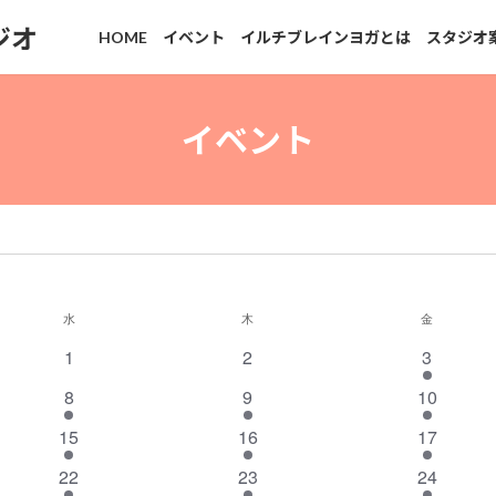
ジオ
HOME
イベント
イルチブレインヨガとは
スタジオ
水
水曜日
木
木曜日
金
金曜日
0
0
2
1
2
3
イ
イ
イ
2
3
2
8
9
10
ベ
ベ
ベ
イ
イ
イ
2
ン
3
ン
3
ン
15
16
17
ベ
ベ
ベ
イ
ト
イ
ト
イ
ト
3
ン
3
ン
ン
3
22
23
24
ベ
ベ
ベ