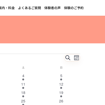
案内・料金
よくあるご質問
体験者の声
体験のご予約
イ
イ
検
カ
索
ベ
ベ
レ
土
土曜日
日
日曜日
ン
ン
1
1
4
5
ン
ダ
ト
イ
イ
ー
3
1
11
12
ト
ベ
ベ
ビ
表
イ
イ
1
ン
1
ン
18
19
を
示
ベ
ベ
ュ
イ
ト
イ
ト
ン
1
ン
0
25
26
検
ベ
ベ
ー