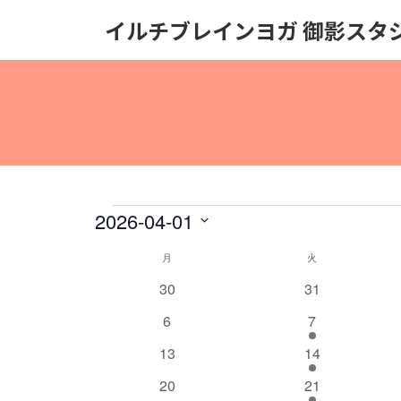
コ
ナ
イルチブレインヨガ 御影スタ
ン
ビ
テ
ゲ
ン
ー
ツ
シ
へ
ョ
ス
ン
キ
に
ッ
移
プ
動
イ
2026-04-01
日
ベ
月
月曜日
火
火曜日
イ
付
0
0
30
31
を
ベ
ン
イ
イ
選
0
2
6
7
ン
ベ
ベ
択
ト
イ
イ
ン
0
ン
2
13
14
ベ
ベ
ト
ト
イ
ト
イ
0
ン
2
ン
20
21
ベ
ベ