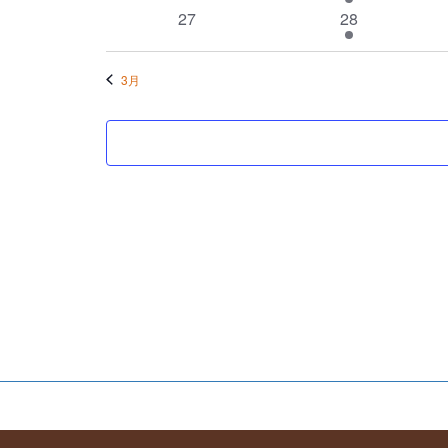
の
イ
ト
イ
ト
ン
0
ン
2
27
28
ベ
ベ
カ
ト
イ
ト
イ
ン
ン
ベ
ベ
レ
ト
ト
3月
ン
ン
ト
ト
ン
ダ
ー