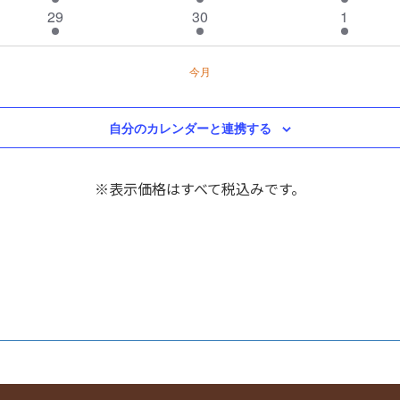
イ
ト
イ
ト
ト
イ
ン
2
ン
2
ン
1
29
30
1
ベ
ベ
ベ
ト
イ
ト
イ
ト
イ
ン
ン
ン
ベ
ベ
ベ
ト
ト
ト
今月
ン
ン
ン
ト
ト
ト
自分のカレンダーと連携する
※表示価格はすべて税込みです。