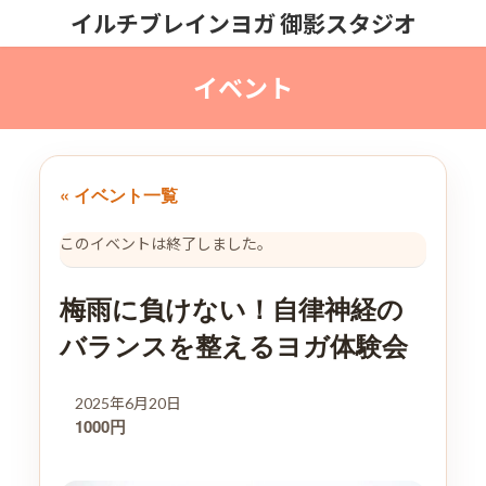
コ
ナ
イルチブレインヨガ 御影スタジオ
ン
ビ
テ
ゲ
ン
ー
ツ
シ
へ
ョ
ス
ン
キ
に
ッ
移
« イベント一覧
プ
動
このイベントは終了しました。
梅雨に負けない！自律神経の
バランスを整えるヨガ体験会
2025年6月20日
1000円