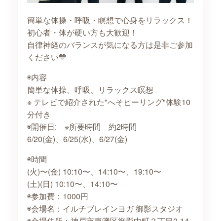
簡単な体操・呼吸・瞑想で心身をリラックス！
初心者・体が硬い方も大歓迎！
自律神経のバランスが気になる方は是非ご参加
ください💛
◉内容
簡単な体操、呼吸、リラックス瞑想
※ テレビで紹介された"へそヒーリング"体験10
分付き
◉開催日: ※所要時間 約2時間
6/20(金)、6/25(水)、6/27(金)
◉時間
(火)〜(金) 10:10〜、14:10〜、19:10〜
(土)(日) 10:10〜、14:10〜
◉参加費：1000円
◉会場名：イルチブレインヨガ 御影スタジオ
◉会場住所：神戸市東灘区御影中町２丁目2-14